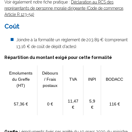
Voir également notre fiche pratique :
Déclaration au RCS des
représentants de personne morale dirigeante (Code de commerce,
Article R.123-54)
Coût
Joindre à la formalité un règlement de
203.89 € (comprenant
13,16 € de coût de dépôt d'actes).
Répartition du montant exigé pour cette formalité
Emoluments
Débours
du Greffe
/ Frais
TVA
INPI
BODACC
(HT)
postaux
11,47
5,9
57,36 €
0 €
116 €
€
€
Greffe :
émoluments fixés par
arrêté du 10 mars 2020
du ministre