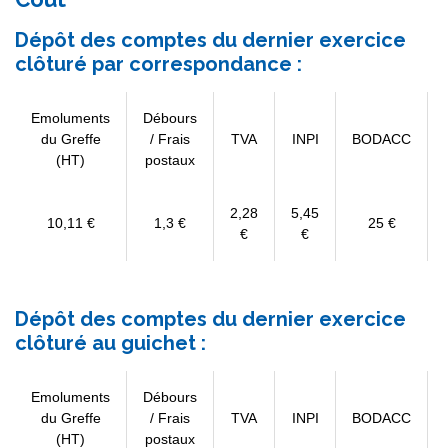
Dépôt des comptes du dernier exercice
clôturé par correspondance :
Emoluments
Débours
du Greffe
/ Frais
TVA
INPI
BODACC
(HT)
postaux
2,28
5,45
10,11 €
1,3 €
25 €
€
€
Dépôt des comptes du dernier exercice
clôturé au guichet :
Emoluments
Débours
du Greffe
/ Frais
TVA
INPI
BODACC
(HT)
postaux