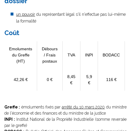
dossier
un pouvoir
du représentant légal s'il n'effectue pas lui-même
la formalité
Coût
Emoluments
Débours
du Greffe
/ Frais
TVA
INPI
BODACC
(HT)
postaux
8,45
5,9
42,26 €
0 €
116 €
€
€
Greffe :
émoluments fixés par
arrêté du 10 mars 2020
du ministre
de l'économie et des finances et du ministre de la justice
INPI :
Institut National de la Propriété Industrielle (somme reversée
par le greffe)