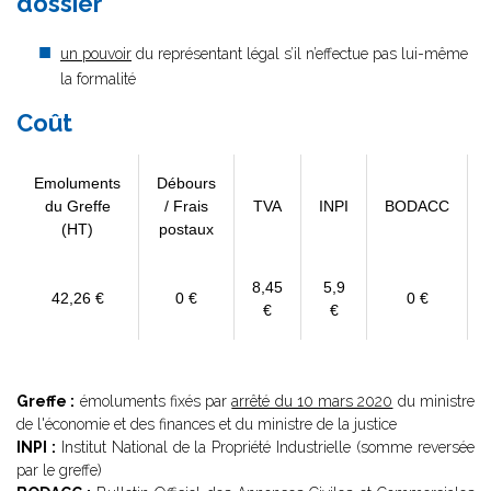
dossier
un pouvoir
du représentant légal s’il n’effectue pas lui-même
la formalité
Coût
Emoluments
Débours
du Greffe
/ Frais
TVA
INPI
BODACC
(HT)
postaux
8,45
5,9
42,26 €
0 €
0 €
€
€
Greffe :
émoluments fixés par
arrêté du 10 mars 2020
du ministre
de l'économie et des finances et du ministre de la justice
INPI :
Institut National de la Propriété Industrielle (somme reversée
par le greffe)