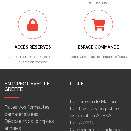
entreprises
ACCÈS RÉSERVÉS
ESPACE COMMANDE
Juges, professionnels du droit,
Commandes de documents officiels
clients en compte
EN DIRECT AVEC LE
UTILE
GREFFE
Le barreau de Mâcon
Faites vos formalités
Les huissiers de justice
dématérialisées
Association APESA
Déposez vos comptes
Les AJ/MJ
annuels
Calendrier des audiences