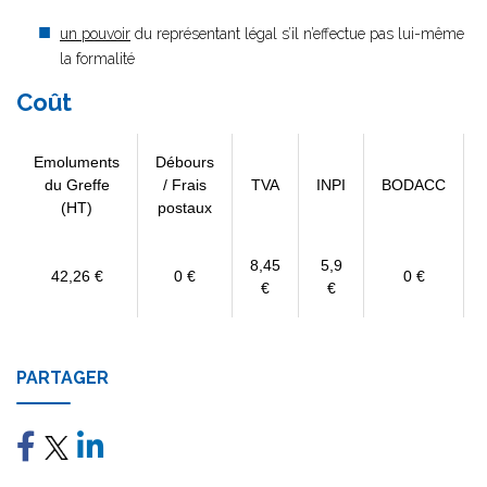
un pouvoir
du représentant légal s’il n’effectue pas lui-même
la formalité
Coût
Emoluments
Débours
du Greffe
/ Frais
TVA
INPI
BODACC
(HT)
postaux
8,45
5,9
42,26 €
0 €
0 €
€
€
PARTAGER