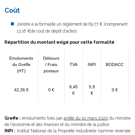
Coût
Joindre à la formalité un règlement de
69.77 € (comprenant
13,16 €de coût de dépôt d'actes)
Répartition du montant exigé pour cette formalité
Emoluments
Débours
du Greffe
/ Frais
TVA
INPI
BODACC
(HT)
postaux
8,45
5,9
42,26 €
0 €
0 €
€
€
Greffe :
émoluments fixés par
arrêté du 10 mars 2020
du ministre
de l'économie et des finances et du ministre de la justice
INPI :
Institut National de la Propriété Industrielle (somme reversée