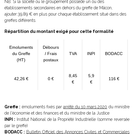
NB: Si la société ou le groupement possède un ou des
établissements secondaires en dehors du greffe de Mâcon,
ajouter:39,89 € en plus pour chaque établissement situé dans des
greffes différents.
Répartition du montant exigé pour cette formalité
Emoluments
Débours
du Greffe
/ Frais
TVA
INPI
BODACC
(HT)
postaux
8,45
5,9
42,26 €
0 €
116 €
€
€
Greffe :
émoluments fixés par
arrêté du 10 mars 2020
du ministre
de l'économie et des finances et du ministre de la Justice
INPI :
Institut National de la Propriété Industrielle (somme reversée
par le greffe)
BODACC :
Bulletin Officiel des Annonces Civiles et Commerciales