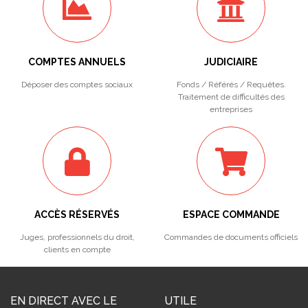
COMPTES ANNUELS
JUDICIAIRE
Déposer des comptes sociaux
Fonds / Référés / Requêtes.
Traitement de difficultés des
entreprises
ACCÈS RÉSERVÉS
ESPACE COMMANDE
Juges, professionnels du droit,
Commandes de documents officiels
clients en compte
EN DIRECT AVEC LE
UTILE