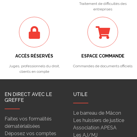
Traitement de difficultés des
entreprises
ACCÈS RÉSERVÉS
ESPACE COMMANDE
Juges, professionnels du droit,
Commandes de documents officiels
clients en compte
EN DIRECT AVEC LE
UTILE
GREFFE
Le barreau de Mâcon
Faites vos formalités
Les huissiers de justice
dématérialisées
Association APESA
Déposez vos comptes
Les AJ/MJ