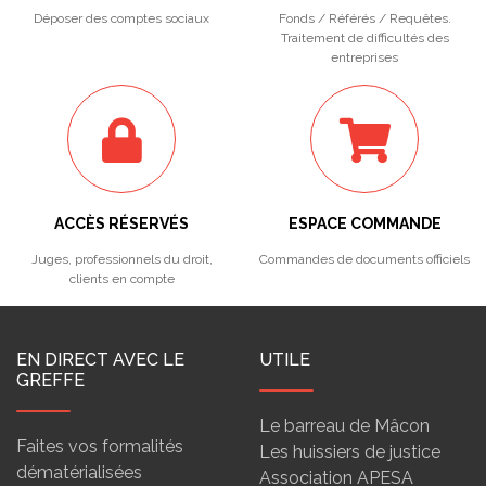
Déposer des comptes sociaux
Fonds / Référés / Requêtes.
Traitement de difficultés des
entreprises
ACCÈS RÉSERVÉS
ESPACE COMMANDE
Juges, professionnels du droit,
Commandes de documents officiels
clients en compte
EN DIRECT AVEC LE
UTILE
GREFFE
Le barreau de Mâcon
Faites vos formalités
Les huissiers de justice
dématérialisées
Association APESA