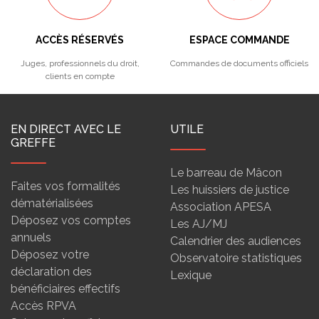
ACCÈS RÉSERVÉS
ESPACE COMMANDE
Juges, professionnels du droit,
Commandes de documents officiels
clients en compte
EN DIRECT AVEC LE
UTILE
GREFFE
Le barreau de Mâcon
Faites vos formalités
Les huissiers de justice
dématérialisées
Association APESA
Déposez vos comptes
Les AJ/MJ
annuels
Calendrier des audiences
Déposez votre
Observatoire statistiques
déclaration des
Lexique
bénéficiaires effectifs
Accès RPVA