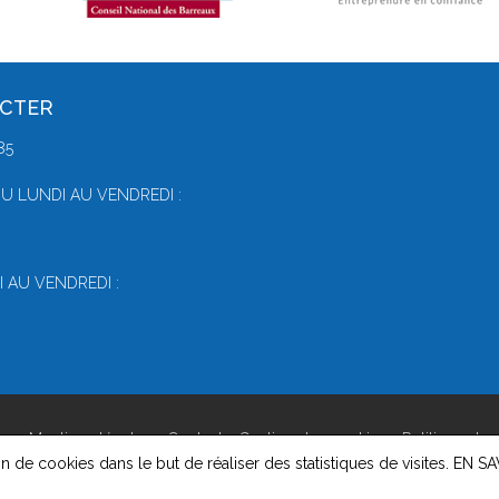
ACTER
85
U LUNDI AU VENDREDI :
 AU VENDREDI :
on -
Mentions légales
-
Contact
-
Gestion des cookies
-
Politique de 
on de cookies dans le but de réaliser des statistiques de visites.
EN SA