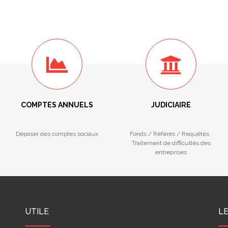
COMPTES ANNUELS
JUDICIAIRE
Déposer des comptes sociaux
Fonds / Référés / Requêtes.
Traitement de difficultés des
entreprises
UTILE
L