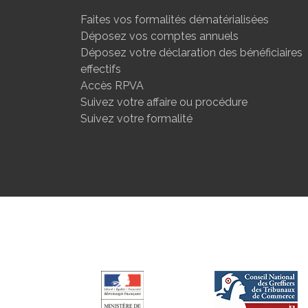
Faites vos formalités dématérialisées
Déposez vos comptes annuels
Déposez votre déclaration des bénéficiaires
effectifs
Accès RPVA
Suivez votre affaire ou procédure
Suivez votre formalité