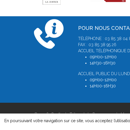
POUR NOUS CONT
TÉLÉPHONE : 03 85 38 04 
FAX : 03 85 38 95 26
ACCUEIL TÉLÉPHONIQUE D
09H00-12H00
14H30-16H30
ACCUEIL PUBLIC DU LUNDI
09H00-12H00
14H00-16H30
© 2026, Greffe du Tribunal de Commerce de Mac
Version : 1.8.1
En poursuivant votre navigation sur ce site, vous acceptez l’utilisati