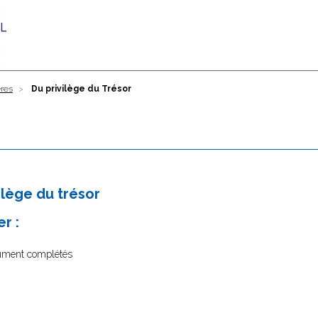
ères
Du privilège du Trésor
ilège du trésor
r :
dûment complétés