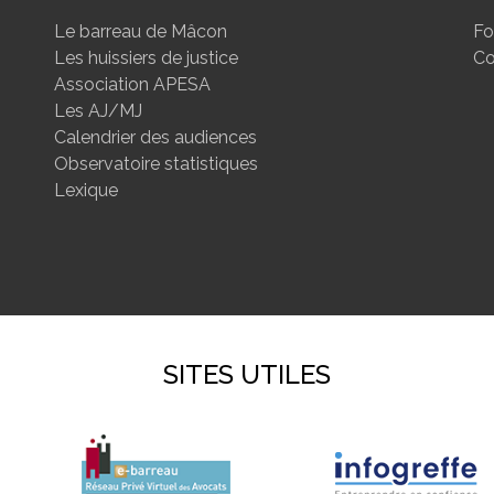
Le barreau de Mâcon
Fo
Les huissiers de justice
Co
Association APESA
Les AJ/MJ
Calendrier des audiences
Observatoire statistiques
Lexique
SITES UTILES