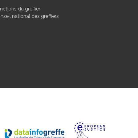
nctions du greffier
nseil national des greffiers