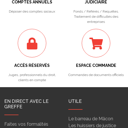
COMPTES ANNUELS
JUDICIAIRE
Déposer des comptes sociaux
Fonds / Référés / Requêtes.
Traitement de difficultés des
entreprises
ACCÈS RÉSERVÉS
ESPACE COMMANDE
Juges, professionnels du droit,
Commandes de documents officiels
clients en compte
EN DIRECT AVEC LE
UTILE
GREFFE
Le barreau de Mâcon
Faites vos formalités
Les huissiers de justice