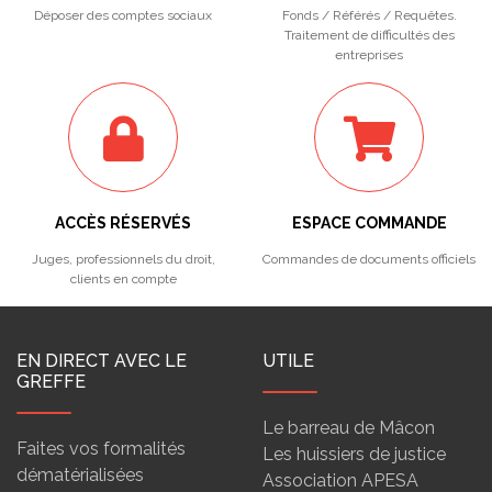
Déposer des comptes sociaux
Fonds / Référés / Requêtes.
Traitement de difficultés des
entreprises
ACCÈS RÉSERVÉS
ESPACE COMMANDE
Juges, professionnels du droit,
Commandes de documents officiels
clients en compte
EN DIRECT AVEC LE
UTILE
GREFFE
Le barreau de Mâcon
Faites vos formalités
Les huissiers de justice
dématérialisées
Association APESA