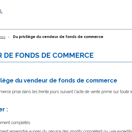
ères
Du privilège du vendeur de fonds de commerce
R DE FONDS DE COMMERCE
ivilège du vendeur de fonds de commerce
erce prise dans les trente jours suivant l'acte de vente prime sur toute i
r :
dûment complétés
dûment enregistré auprès du service des impôts compétent ou une expéditio