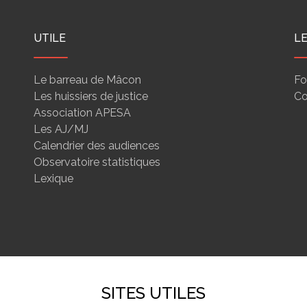
UTILE
L
Le barreau de Mâcon
Fo
Les huissiers de justice
Co
Association APESA
Les AJ/MJ
Calendrier des audiences
Observatoire statistiques
Lexique
SITES UTILES