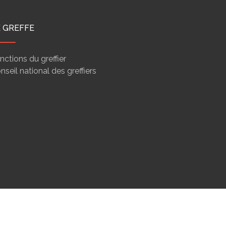
E GREFFE
nctions du greffier
nseil national des greffiers