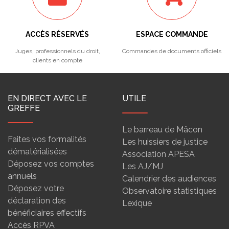
ACCÈS RÉSERVÉS
ESPACE COMMANDE
Juges, professionnels du droit,
Commandes de documents officiels
clients en compte
EN DIRECT AVEC LE
UTILE
GREFFE
Le barreau de Mâcon
Faites vos formalités
Les huissiers de justice
dématérialisées
Association APESA
Déposez vos comptes
Les AJ/MJ
annuels
Calendrier des audiences
Déposez votre
Observatoire statistiques
déclaration des
Lexique
bénéficiaires effectifs
Accès RPVA