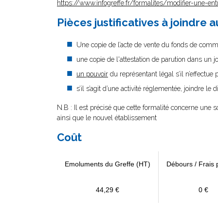
https://www.infogreffe.fr/formalites/modifier-une-ent
Pièces justificatives à joindre 
Une copie de l’acte de vente du fonds de comm
une copie de l'attestation de parution dans un j
un pouvoir
du représentant légal s’il n’effectue
s’il s’agit d’une activité réglementée, joindre le 
N.B : Il est précisé que cette formalité concerne une 
ainsi que le nouvel établissement
Coût
Emoluments du Greffe (HT)
Débours / Frais 
44,29 €
0 €