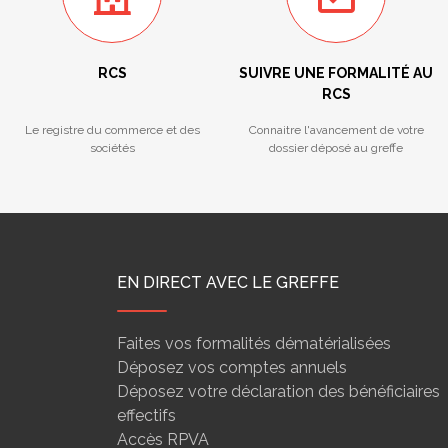
RCS
SUIVRE UNE FORMALITÉ AU
RCS
Le registre du commerce et des
Connaitre l'avancement de votre
sociétés
dossier déposé au greffe
EN DIRECT AVEC LE GREFFE
Faites vos formalités dématérialisées
Déposez vos comptes annuels
Déposez votre déclaration des bénéficiaires
effectifs
Accès RPVA