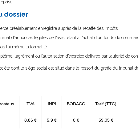
reprise
au dossier
erce préalablement enregistré auprès de la recette des impôts
ournal d'annonces légales de l'avis relatif à l'achat d'un fonds de commer
 pas lui même la formalité
diplôme, l’agrément ou l’autorisation d’exercice délivrée par l’autorité de cont
société dont le siège social est situé dans le ressort du greffe du tribun
postaux
TVA
INPI
BODACC
Tarif (TTC)
8,86 €
5,9 €
0 €
59,05 €