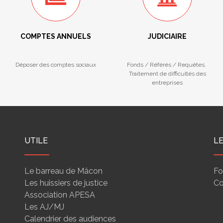
COMPTES ANNUELS
JUDICIAIRE
Déposer des comptes sociaux
Fonds / Référés / Requêtes.
Traitement de difficultés des
entreprises
UTILE
L
Le barreau de Mâcon
Fo
Les huissiers de justice
Co
Association APESA
Les AJ/MJ
Calendrier des audiences