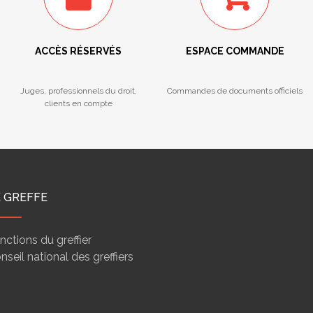
ACCÈS RÉSERVÉS
ESPACE COMMANDE
Juges, professionnels du droit,
Commandes de documents officiels
clients en compte
E GREFFE
nctions du greffier
nseil national des greffiers