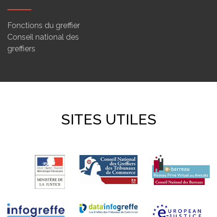
Fonctions du greffier
Conseil national des
greffiers
SITES UTILES