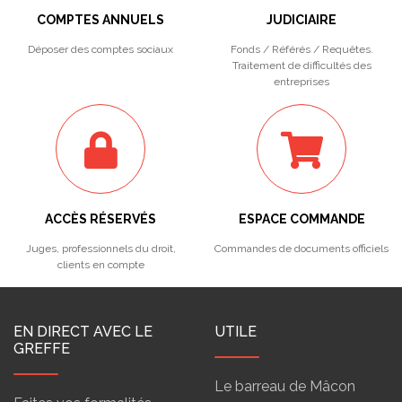
COMPTES ANNUELS
JUDICIAIRE
Déposer des comptes sociaux
Fonds / Référés / Requêtes.
Traitement de difficultés des
entreprises
ACCÈS RÉSERVÉS
ESPACE COMMANDE
Juges, professionnels du droit,
Commandes de documents officiels
clients en compte
EN DIRECT AVEC LE
UTILE
GREFFE
Le barreau de Mâcon