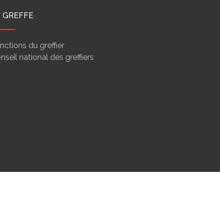
E GREFFE
nctions du greffier
nseil national des greffiers