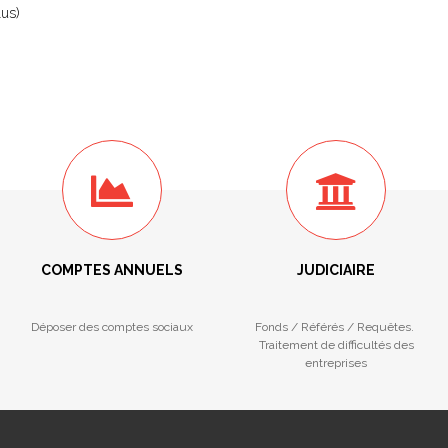
lus)
COMPTES ANNUELS
JUDICIAIRE
Déposer des comptes sociaux
Fonds / Référés / Requêtes.
Traitement de difficultés des
entreprises