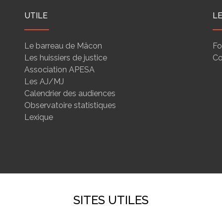
UTILE
L
Le barreau de Mâcon
Fo
Les huissiers de justice
Co
Association APESA
Les AJ/MJ
Calendrier des audiences
Observatoire statistiques
Lexique
SITES UTILES