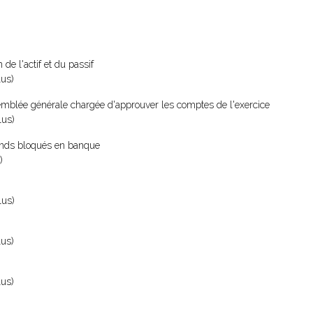
de l'actif et du passif
lus)
emblée générale chargée d'approuver les comptes de l'exercice
lus)
 fonds bloqués en banque
)
lus)
lus)
lus)