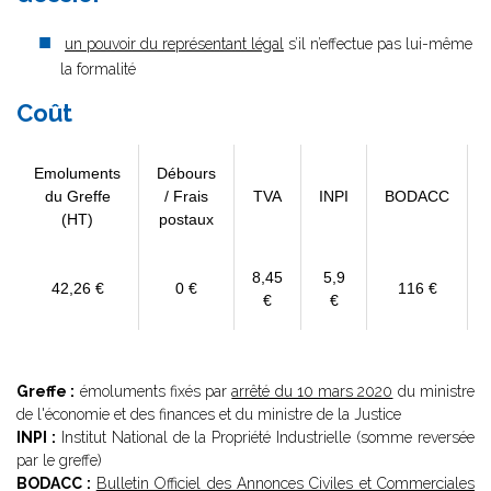
un pouvoir du représentant légal
s’il n’effectue pas lui-même
la formalité
Coût
Emoluments
Débours
du Greffe
/ Frais
TVA
INPI
BODACC
(HT)
postaux
8,45
5,9
42,26 €
0 €
116 €
€
€
Greffe :
émoluments fixés par
arrêté du 10 mars 2020
du ministre
de l'économie et des finances et du ministre de la Justice
INPI :
Institut National de la Propriété Industrielle (somme reversée
par le greffe)
BODACC :
Bulletin Officiel des Annonces Civiles et Commerciales