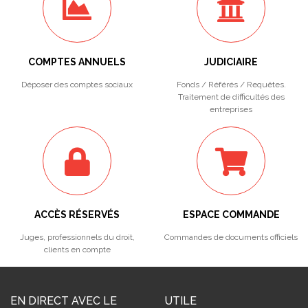
COMPTES ANNUELS
JUDICIAIRE
Déposer des comptes sociaux
Fonds / Référés / Requêtes.
Traitement de difficultés des
entreprises
ACCÈS RÉSERVÉS
ESPACE COMMANDE
Juges, professionnels du droit,
Commandes de documents officiels
clients en compte
EN DIRECT AVEC LE
UTILE