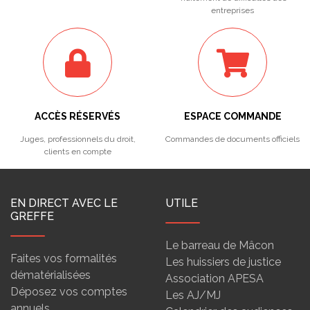
entreprises
ACCÈS RÉSERVÉS
ESPACE COMMANDE
Juges, professionnels du droit,
Commandes de documents officiels
clients en compte
EN DIRECT AVEC LE
UTILE
GREFFE
Le barreau de Mâcon
Faites vos formalités
Les huissiers de justice
dématérialisées
Association APESA
Déposez vos comptes
Les AJ/MJ
annuels