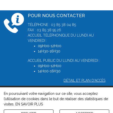
POUR NOUS CONTACTER
TÉLÉPHONE : 03 85 38 04 85
FAX : 03 85 38 95 26
ACCUEIL TÉLÉPHONIQUE DU LUNDI AU
VENDREDI :
09H00-12H00
14H30-16H30
ACCUEIL PUBLIC DU LUNDI AU VENDREDI :
09H00-12H00
14H00-16H30
DÉTAIL ET PLAN D'ACCÈS
En poursuivant votre navigation sur ce site, vous acceptez
© 2026, Greffe du Tribunal de Commerce de Macon -
Mentions
l’utilisation de cookies dans le but de réaliser des statistiques de
légales
-
Contact
-
Gestion des cookies
-
Politique de
visites.
EN SAVOIR PLUS
confidentialité et de cookies
Version : 1.8.1