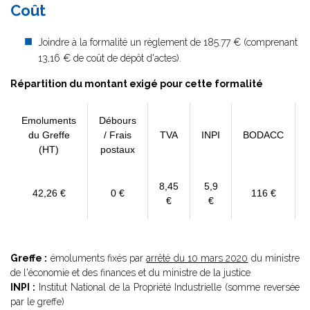
Coût
Joindre à la formalité un règlement de 185.77 € (comprenant
13,16 € de coût de dépôt d'actes).
Répartition du montant exigé pour cette formalité
Emoluments
Débours
du Greffe
/ Frais
TVA
INPI
BODACC
(HT)
postaux
8,45
5,9
42,26 €
0 €
116 €
€
€
Greffe :
émoluments fixés par
arrêté du 10 mars 2020
du ministre
de l'économie et des finances et du ministre de la justice
INPI :
Institut National de la Propriété Industrielle (somme reversée
par le greffe)