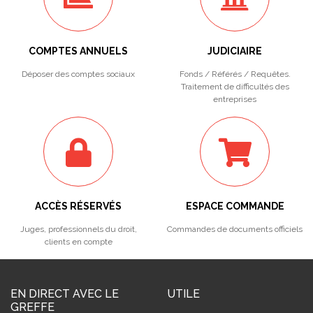
COMPTES ANNUELS
JUDICIAIRE
Déposer des comptes sociaux
Fonds / Référés / Requêtes.
Traitement de difficultés des
entreprises
ACCÈS RÉSERVÉS
ESPACE COMMANDE
Juges, professionnels du droit,
Commandes de documents officiels
clients en compte
EN DIRECT AVEC LE
UTILE
GREFFE