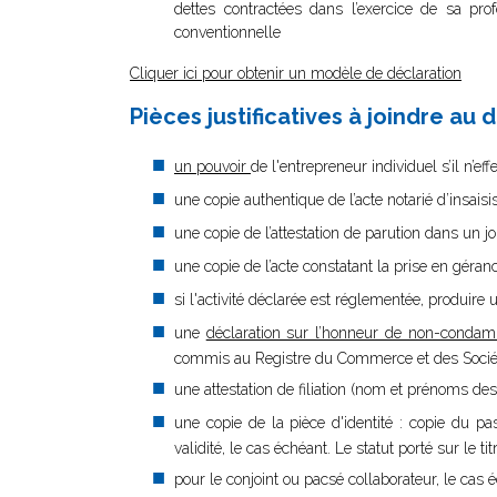
dettes contractées dans l’exercice de sa pr
conventionnelle
Cliquer ici pour obtenir un modèle de déclaration
Pièces justificatives à joindre au 
un pouvoir
de l'entrepreneur individuel s’il n’e
une copie authentique de l’acte notarié d’insaisi
une copie de l’attestation de parution dans un j
une copie de l’acte constatant la prise en gér
si l'activité déclarée est réglementée, produire u
une
déclaration sur l’honneur de non-condam
commis au Registre du Commerce et des Société
une attestation de filiation (nom et prénoms des
une copie de la pièce d'identité : copie du pa
validité, le cas échéant. Le statut porté sur le ti
pour le conjoint ou pacsé collaborateur, le cas é