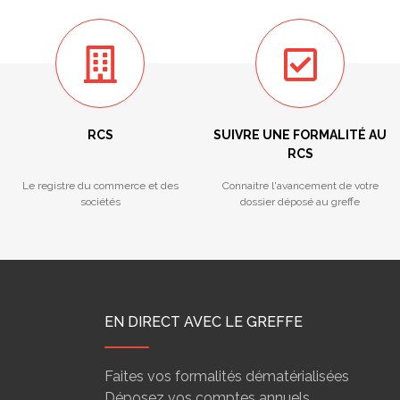
RCS
SUIVRE UNE FORMALITÉ AU
RCS
Le registre du commerce et des
Connaitre l'avancement de votre
sociétés
dossier déposé au greffe
EN DIRECT AVEC LE GREFFE
Faites vos formalités dématérialisées
Déposez vos comptes annuels