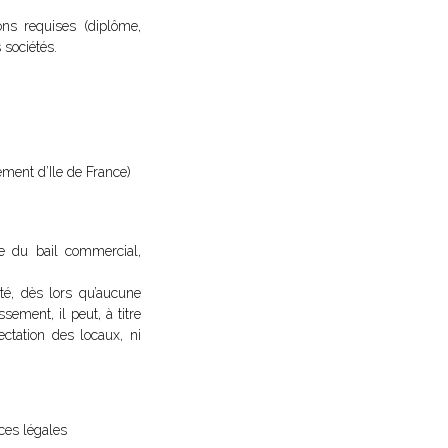
ons requises (diplôme,
 sociétés.
ement d’Ile de France)
ie du bail commercial,
té, dès lors qu’aucune
sement, il peut, à titre
ectation des locaux, ni
ces légales