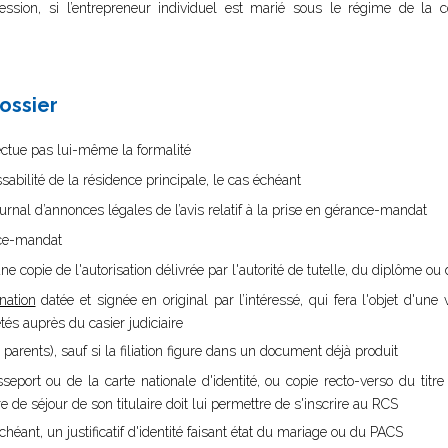
ofession, si l’entrepreneur individuel est marié sous le régime de l
dossier
ffectue pas lui-même la formalité
ssabilité de la résidence principale, le cas échéant
ournal d’annonces légales de l’avis relatif à la prise en gérance-mandat
ance-mandat
ne copie de l'autorisation délivrée par l'autorité de tutelle, du diplôme ou d
nation
datée et signée en original par l’intéressé, qui fera l'objet d'une v
s auprès du casier judiciaire
 parents), sauf si la filiation figure dans un document déjà produit
sseport ou de la carte nationale d'identité, ou copie recto-verso du titr
tre de séjour de son titulaire doit lui permettre de s'inscrire au RCS
chéant, un justificatif d'identité faisant état du mariage ou du PACS