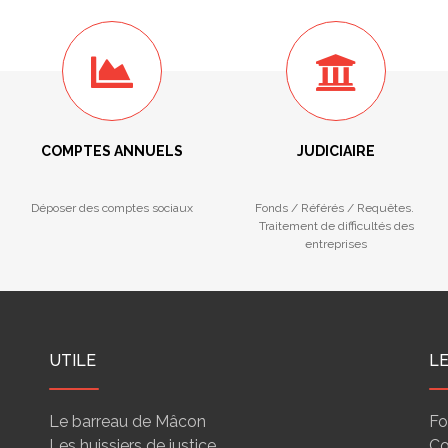
COMPTES ANNUELS
JUDICIAIRE
Déposer des comptes sociaux
Fonds / Référés / Requêtes.
Traitement de difficultés des
entreprises
UTILE
L
Le barreau de Mâcon
Fo
Les huissiers de justice
Co