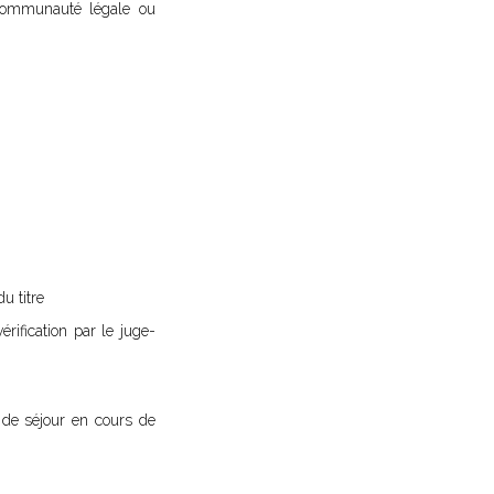
a communauté légale ou
u titre
érification par le juge-
e de séjour en cours de