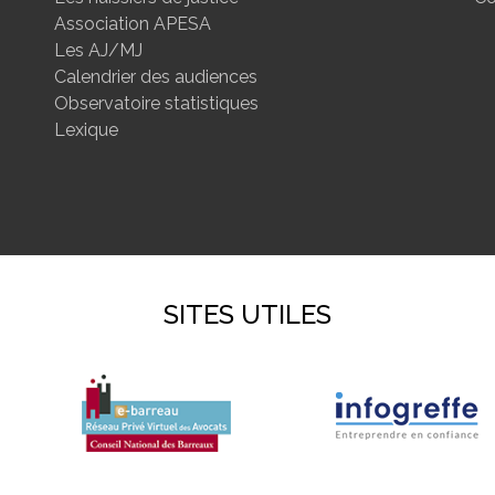
Association APESA
Les AJ/MJ
Calendrier des audiences
Observatoire statistiques
Lexique
SITES UTILES