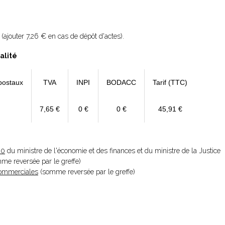
(ajouter 7,26 € en cas de dépôt d'actes).
alité
postaux
TVA
INPI
BODACC
Tarif (TTC)
7,65 €
0 €
0 €
45,91 €
20
du ministre de l'économie et des finances et du ministre de la Justice
omme reversée par le greffe)
 Commerciales
(somme reversée par le greffe)