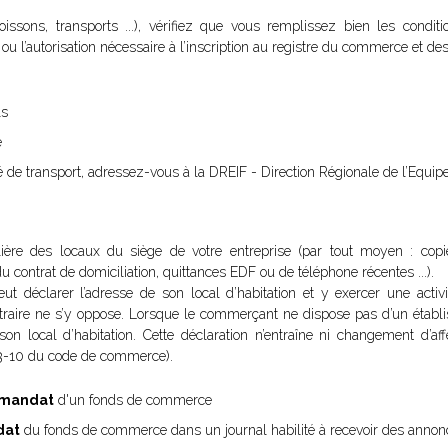
ssons, transports ...), vérifiez que vous remplissez bien les conditi
t ou l’autorisation nécessaire à l’inscription au registre du commerce et des
ls
e
ité de transport, adressez-vous à la DREIF - Direction Régionale de l’Equip
ulière des locaux du siège de votre entreprise (par tout moyen : cop
 contrat de domiciliation, quittances EDF ou de téléphone récentes ...).
 déclarer l’adresse de son local d’habitation et y exercer une activi
ontraire ne s’y oppose. Lorsque le commerçant ne dispose pas d’un établis
 son local d’habitation. Cette déclaration n’entraîne ni changement d’aff
23-10 du code de commerce).
e-mandat
d'un fonds de commerce
dat
du fonds de commerce dans un journal habilité à recevoir des annon