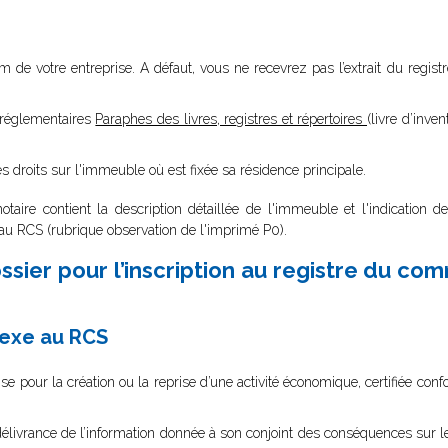
 nom de votre entreprise. A défaut, vous ne recevrez pas l’extrait du reg
s réglementaires
Paraphes des livres, registres et répertoires
(livre d’invent
 droits sur l'immeuble où est fixée sa résidence principale.
otaire contient la description détaillée de l'immeuble et l'indication d
au RCS (rubrique observation de l'imprimé P0).
sier pour l’inscription au registre du co
nexe au RCS
ise pour la création ou la reprise d’une activité économique, certifiée con
e délivrance de l’information donnée à son conjoint des conséquences su