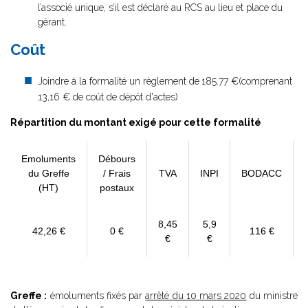
l’associé unique, s’il est déclaré au RCS au lieu et place du
gérant.
Coût
Joindre à la formalité un règlement de
185.77 €(comprenant
13,16 € de coût de dépôt d'actes)
Répartition du montant exigé pour cette formalité
Emoluments
Débours
du Greffe
/ Frais
TVA
INPI
BODACC
(HT)
postaux
8,45
5,9
42,26 €
0 €
116 €
€
€
Greffe :
émoluments fixés par
arrêté du 10 mars 2020
du ministre