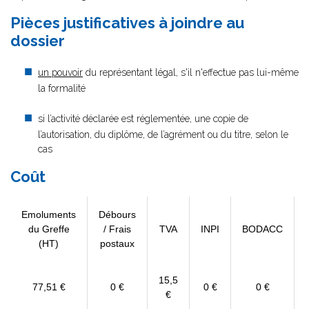
Pièces justificatives à joindre au
dossier
un pouvoir
du représentant légal, s'il n'effectue pas lui-même
la formalité
si l’activité déclarée est réglementée, une copie de
l’autorisation, du diplôme, de l’agrément ou du titre, selon le
cas
Coût
Emoluments
Débours
du Greffe
/ Frais
TVA
INPI
BODACC
(HT)
postaux
15,5
77,51 €
0 €
0 €
0 €
€