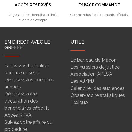
ACCÈS RÉSERVÉS
ESPACE COMMANDE
Juges, professionnels du droit,
Commandes de documents officiels
clients en compte
EN DIRECT AVEC LE
UTILE
GREFFE
Le barreau de Mâcon
Faites vos formalités
Les huissiers de justice
dématérialisées
Association APESA
Déposez vos comptes
Les AJ/MJ
annuels
Calendrier des audiences
Déposez votre
Observatoire statistiques
déclaration des
Lexique
bénéficiaires effectifs
Accès RPVA
Suivez votre affaire ou
procédure