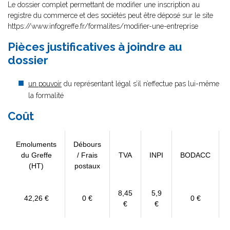
Le dossier complet permettant de modifier une inscription au
registre du commerce et des sociétés peut être déposé sur le site
https://www.infogreffe.fr/formalites/modifier-une-entreprise
Pièces justificatives à joindre au
dossier
un pouvoir
du représentant légal s’il n’effectue pas lui-même
la formalité
Coût
Emoluments
Débours
du Greffe
/ Frais
TVA
INPI
BODACC
(HT)
postaux
8,45
5,9
42,26 €
0 €
0 €
€
€