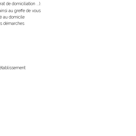
t de domiciliation ...).
 ainsi au greffe de vous
xé au domicile
 les démarches
 établissement