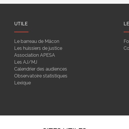
UTILE
L
Le barreau de Mâcon
Fo
Les huissiers de justice
Co
Association APESA
Les AJ/MJ
Calendrier des audiences
Observatoire statistiques
Lexique