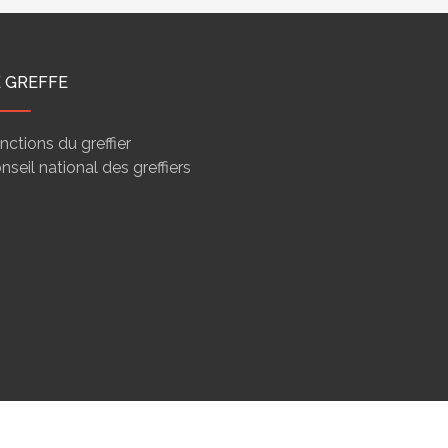
E GREFFE
nctions du greffier
nseil national des greffiers