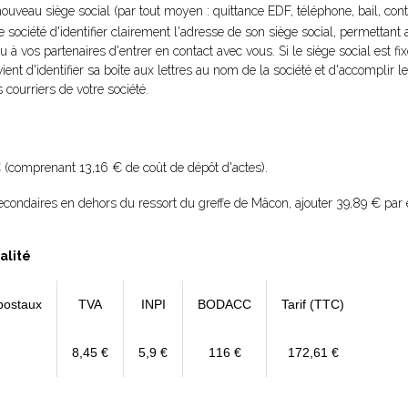
nouveau siège social (par tout moyen : quittance EDF, téléphone, bail, contra
re société d'identifier clairement l'adresse de son siège social, permettant
ou à vos partenaires d'entrer en contact avec vous. Si le siège social est fi
vient d'identifier sa boîte aux lettres au nom de la société et d'accomplir
 courriers de votre société.
 (comprenant 13,16 € de coût de dépôt d'actes).
econdaires en dehors du ressort du greffe de Mâcon, ajouter 39,89 € par
alité
postaux
TVA
INPI
BODACC
Tarif (TTC)
8,45 €
5,9 €
116 €
172,61 €