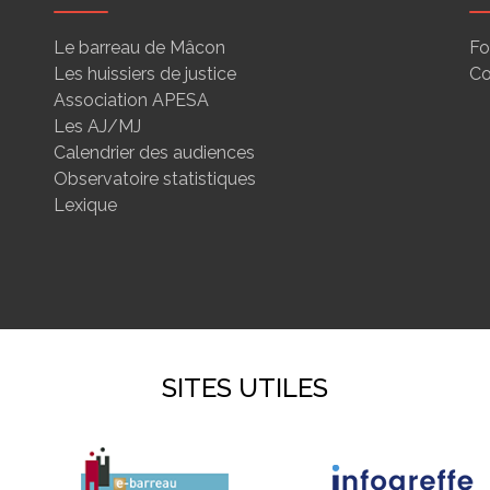
Le barreau de Mâcon
Fo
Les huissiers de justice
Co
Association APESA
Les AJ/MJ
Calendrier des audiences
Observatoire statistiques
Lexique
SITES UTILES