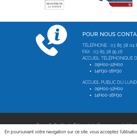
POUR NOUS CONT
TÉLÉPHONE : 03 85 38 04 
FAX : 03 85 38 95 26
ACCUEIL TÉLÉPHONIQUE D
09H00-12H00
14H30-16H30
ACCUEIL PUBLIC DU LUNDI
09H00-12H00
14H00-16H30
© 2026, Greffe du Tribunal de Commerce de Mac
Version : 1.8.1
En poursuivant votre navigation sur ce site, vous acceptez l’utilisati