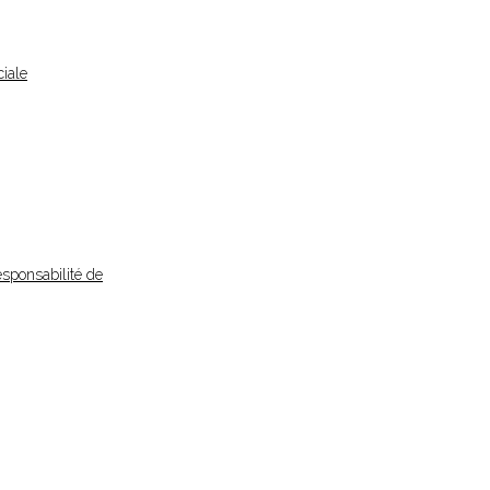
iale
esponsabilité de