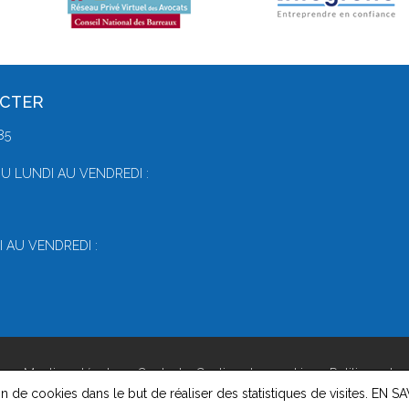
ACTER
85
U LUNDI AU VENDREDI :
 AU VENDREDI :
on -
Mentions légales
-
Contact
-
Gestion des cookies
-
Politique de 
on de cookies dans le but de réaliser des statistiques de visites.
EN SA