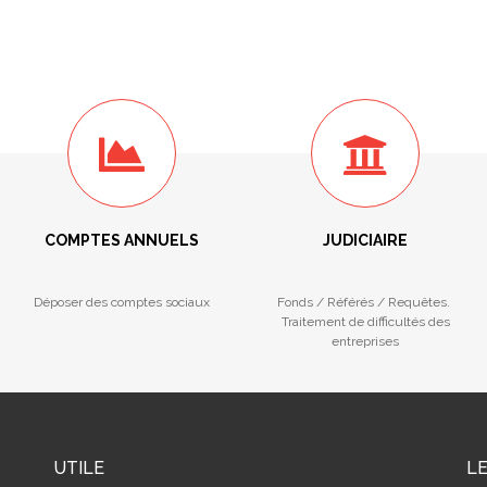
COMPTES ANNUELS
JUDICIAIRE
Déposer des comptes sociaux
Fonds / Référés / Requêtes.
Traitement de difficultés des
entreprises
UTILE
L