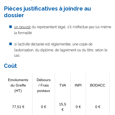
Pièces justificatives à joindre au
dossier
un pouvoir
du représentant légal, s'il n'effectue pas lui-même
la formalité
si l’activité déclarée est réglementée, une copie de
l’autorisation, du diplôme, de l’agrément ou du titre, selon le
cas
Coût
Emoluments
Débours
du Greffe
/ Frais
TVA
INPI
BODACC
(HT)
postaux
15,5
77,51 €
0 €
0 €
0 €
€