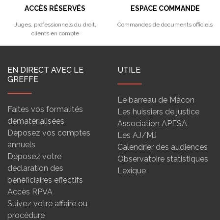
ACCÈS RÉSERVÉS
ESPACE COMMANDE
Juges, professionnels du droit,
Commandes de documents officiels
clients en compte
EN DIRECT AVEC LE
UTILE
GREFFE
Le barreau de Mâcon
Faites vos formalités
Les huissiers de justice
dématérialisées
Association APESA
Déposez vos comptes
Les AJ/MJ
annuels
Calendrier des audiences
Déposez votre
Observatoire statistiques
déclaration des
Lexique
bénéficiaires effectifs
Accès RPVA
Suivez votre affaire ou
procédure